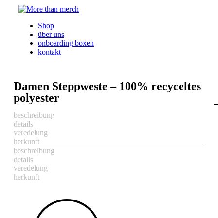
Shop
über uns
onboarding boxen
kontakt
0
items
Damen Steppweste – 100% recyceltes
0
items
Menu
polyester
beschreibung
details
veredelung
herkunft
beschreibung
details
veredelung
herkunft