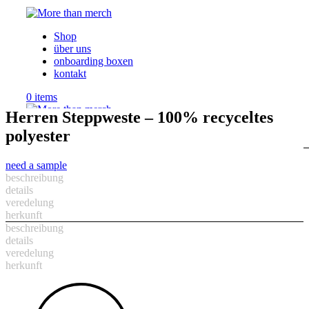
Shop
über uns
onboarding boxen
kontakt
0
items
Herren Steppweste – 100% recyceltes
0
items
polyester
Menu
need a sample
beschreibung
details
veredelung
herkunft
beschreibung
details
veredelung
herkunft