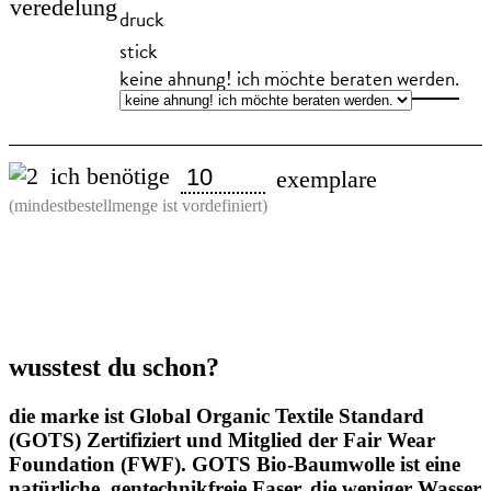
veredelung
druck
stick
keine ahnung! ich möchte beraten werden.
ich benötige
exemplare
(mindestbestellmenge ist vordefiniert)
Herren
Steppweste
-
100%
recyceltes
polyester
Menge
wusstest du schon?
die marke ist Global Organic Textile Standard
(GOTS) Zertifiziert und Mitglied der Fair Wear
Foundation (FWF). GOTS Bio-Baumwolle ist eine
natürliche, gentechnikfreie Faser, die weniger Wasser