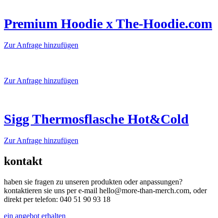
weist
mehrere
Varianten
Premium Hoodie x The-Hoodie.com
auf.
Die
Dieses
Zur Anfrage hinzufügen
Optionen
Produkt
können
weist
auf
mehrere
der
Varianten
Dieses
Zur Anfrage hinzufügen
Produktseite
auf.
Produkt
gewählt
Die
weist
werden
Optionen
mehrere
können
Varianten
Sigg Thermosflasche Hot&Cold
auf
auf.
der
Die
Dieses
Zur Anfrage hinzufügen
Produktseite
Optionen
Produkt
gewählt
können
weist
werden
auf
kontakt
mehrere
der
Varianten
Produktseite
haben sie fragen zu unseren produkten oder anpassungen?
auf.
gewählt
kontaktieren sie uns per e-mail hello@more-than-merch.com, oder
Die
werden
direkt per telefon: 040 51 90 93 18
Optionen
können
ein angebot erhalten