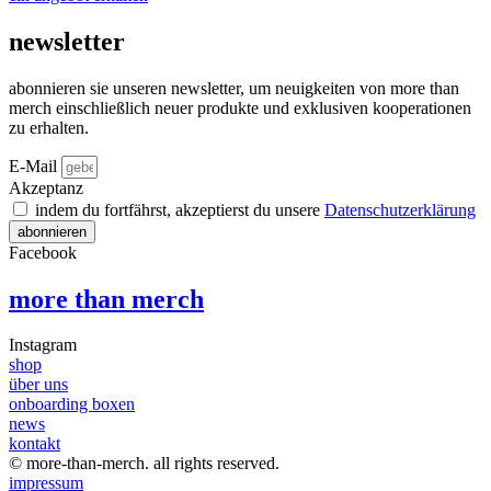
auf
der
newsletter
Produktseite
gewählt
werden
abonnieren sie unseren newsletter, um neuigkeiten von more than
merch einschließlich neuer produkte und exklusiven kooperationen
zu erhalten.
E-Mail
Akzeptanz
indem du fortfährst, akzeptierst du unsere
Datenschutz­erklärung
abonnieren
Facebook
more than merch
Instagram
shop
über uns
onboarding boxen
news
kontakt
© more-than-merch. all rights reserved.
impressum