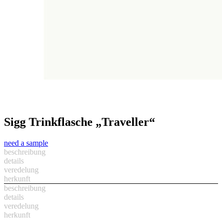
Sigg Trinkflasche „Traveller“
need a sample
beschreibung
details
veredelung
herkunft
beschreibung
details
veredelung
herkunft