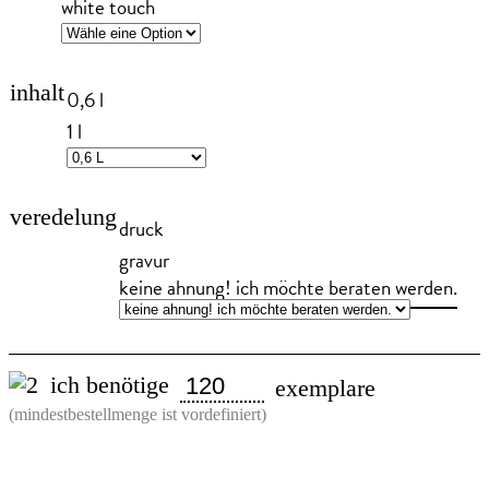
white touch
inhalt
0,6 l
1 l
veredelung
druck
gravur
keine ahnung! ich möchte beraten werden.
ich benötige
exemplare
(mindestbestellmenge ist vordefiniert)
Sigg
Trinkflasche
"Traveller"