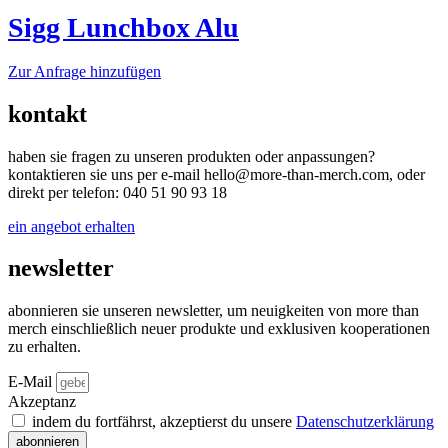
mehrere
gewählt
Varianten
Sigg Lunchbox Alu
werden
auf.
Die
Dieses
Zur Anfrage hinzufügen
Optionen
Produkt
können
weist
auf
kontakt
mehrere
der
Varianten
Produktseite
haben sie fragen zu unseren produkten oder anpassungen?
auf.
gewählt
kontaktieren sie uns per e-mail hello@more-than-merch.com, oder
Die
werden
direkt per telefon: 040 51 90 93 18
Optionen
können
ein angebot erhalten
auf
der
newsletter
Produktseite
gewählt
werden
abonnieren sie unseren newsletter, um neuigkeiten von more than
merch einschließlich neuer produkte und exklusiven kooperationen
zu erhalten.
E-Mail
Akzeptanz
indem du fortfährst, akzeptierst du unsere
Datenschutz­erklärung
abonnieren