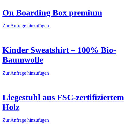
On Boarding Box premium
Dieses
Zur Anfrage hinzufügen
Produkt
weist
mehrere
Varianten
Kinder Sweatshirt – 100% Bio-
auf.
Baumwolle
Die
Optionen
können
Dieses
Zur Anfrage hinzufügen
auf
Produkt
der
weist
Produktseite
mehrere
gewählt
Varianten
Liegestuhl aus FSC-zertifiziertem
werden
auf.
Holz
Die
Optionen
können
Dieses
Zur Anfrage hinzufügen
auf
Produkt
der
weist
Produktseite