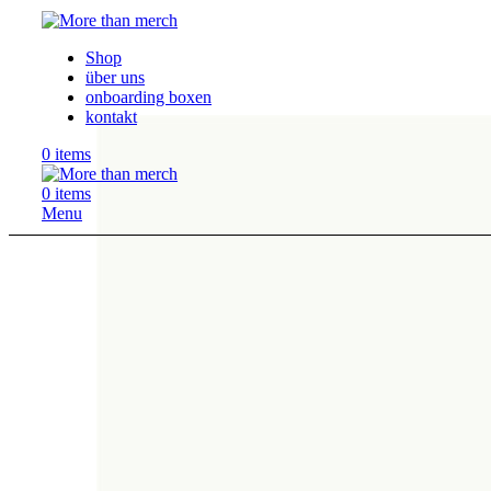
Shop
über uns
onboarding boxen
kontakt
0
items
0
items
Menu