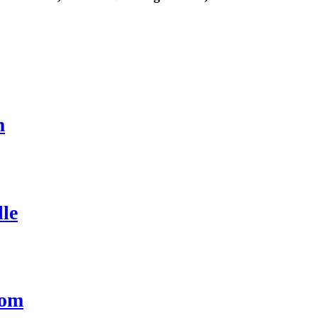
m
le
com