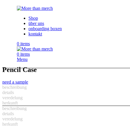
Shop
über uns
onboarding boxen
kontakt
0
items
0
items
Menu
Pencil Case
need a sample
beschreibung
details
veredelung
herkunft
beschreibung
details
veredelung
herkunft