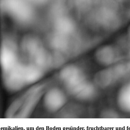
emikalien, um den Boden gesünder, fruchtbarer und fe