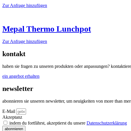
Die
werden
Dieses
Zur Anfrage hinzufügen
Optionen
Produkt
können
weist
auf
mehrere
der
Varianten
Mepal Thermo Lunchpot
Produktseite
auf.
gewählt
Die
werden
Dieses
Zur Anfrage hinzufügen
Optionen
Produkt
können
weist
auf
kontakt
mehrere
der
Varianten
Produktseite
haben sie fragen zu unseren produkten oder anpassungen? kontaktiere
auf.
gewählt
Die
werden
ein angebot erhalten
Optionen
können
newsletter
auf
der
Produktseite
abonnieren sie unseren newsletter, um neuigkeiten von more than mer
gewählt
werden
E-Mail
Akzeptanz
indem du fortfährst, akzeptierst du unsere
Datenschutz­erklärung
abonnieren