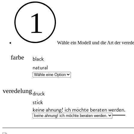
1
Wähle ein Modell und die Art der vered
farbe
black
natural
veredelung
druck
stick
keine ahnung! ich möchte beraten werden.