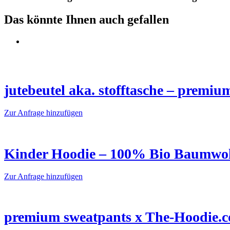
Das könnte Ihnen auch gefallen
jutebeutel aka. stofftasche – premiu
Dieses
Zur Anfrage hinzufügen
Produkt
weist
mehrere
Varianten
Kinder Hoodie – 100% Bio Baumwol
auf.
Die
Dieses
Zur Anfrage hinzufügen
Optionen
Produkt
können
weist
auf
mehrere
der
Varianten
premium sweatpants x The-Hoodie.
Produktseite
auf.
gewählt