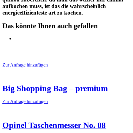
aufkochen muss, ist das die wahrscheinlich
energieeffizienteste art zu kochen.
Das könnte Ihnen auch gefallen
Dieses
Zur Anfrage hinzufügen
Produkt
weist
mehrere
Varianten
Big Shopping Bag – premium
auf.
Die
Dieses
Zur Anfrage hinzufügen
Optionen
Produkt
können
weist
auf
mehrere
der
Varianten
Opinel Taschenmesser No. 08
Produktseite
auf.
gewählt