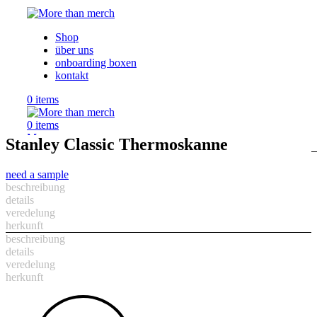
Shop
über uns
onboarding boxen
kontakt
0
items
0
items
Menu
Stanley Classic Thermoskanne
need a sample
beschreibung
details
veredelung
herkunft
beschreibung
details
veredelung
herkunft