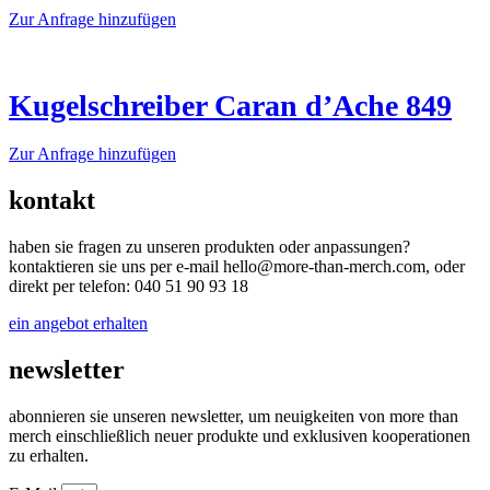
Die
werden
Dieses
Zur Anfrage hinzufügen
Optionen
Produkt
können
weist
auf
mehrere
der
Varianten
Kugelschreiber Caran d’Ache 849
Produktseite
auf.
gewählt
Die
werden
Dieses
Zur Anfrage hinzufügen
Optionen
Produkt
können
weist
auf
kontakt
mehrere
der
Varianten
Produktseite
haben sie fragen zu unseren produkten oder anpassungen?
auf.
gewählt
kontaktieren sie uns per e-mail hello@more-than-merch.com, oder
Die
werden
direkt per telefon: 040 51 90 93 18
Optionen
können
ein angebot erhalten
auf
der
newsletter
Produktseite
gewählt
werden
abonnieren sie unseren newsletter, um neuigkeiten von more than
merch einschließlich neuer produkte und exklusiven kooperationen
zu erhalten.