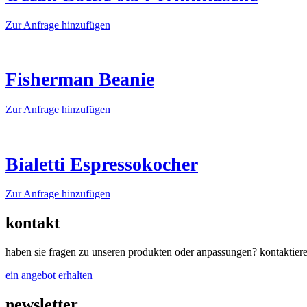
auf.
Die
Dieses
Zur Anfrage hinzufügen
Optionen
Produkt
können
weist
auf
mehrere
der
Varianten
Fisherman Beanie
Produktseite
auf.
gewählt
Die
werden
Dieses
Zur Anfrage hinzufügen
Optionen
Produkt
können
weist
auf
mehrere
der
Varianten
Bialetti Espressokocher
Produktseite
auf.
gewählt
Die
werden
Dieses
Zur Anfrage hinzufügen
Optionen
Produkt
können
weist
auf
kontakt
mehrere
der
Varianten
Produktseite
haben sie fragen zu unseren produkten oder anpassungen? kontaktiere
auf.
gewählt
Die
werden
ein angebot erhalten
Optionen
können
newsletter
auf