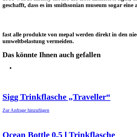
geschafft, dass es im smithsonian museum sogar eine a
fast alle produkte von mepal werden direkt in den ni
umweltbelastung vermeiden.
Das könnte Ihnen auch gefallen
Sigg Trinkflasche „Traveller“
Dieses
Zur Anfrage hinzufügen
Produkt
weist
mehrere
Varianten
Ocean Bottle 0.5 l Trinkflasche