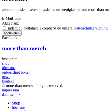
der
Produktseite
abonnieren sie unseren newsletter, um neuigkeiten von more than mer
gewählt
werden
E-Mail
Akzeptanz
indem du fortfährst, akzeptierst du unsere
Datenschutz­erklärung
abonnieren
Facebook
more than merch
Instagram
shop
über uns
onboarding boxen
news
kontakt
© more-than-merch. all rights reserved.
impressum
datenschutz
Shop
über uns