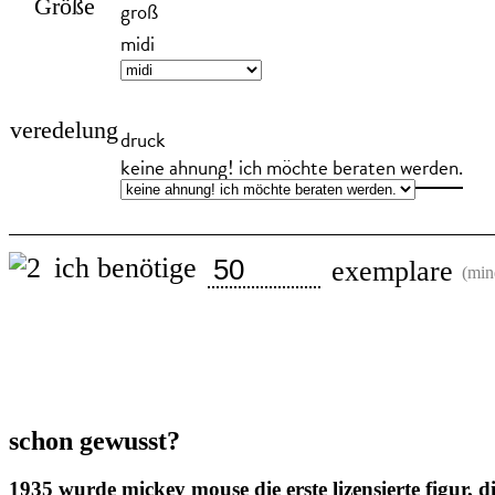
Größe
groß
midi
veredelung
druck
keine ahnung! ich möchte beraten werden.
ich benötige
exemplare
(min
Mepal
Take-
A-
Break
Lunchbox
Menge
schon gewusst?
1935 wurde mickey mouse die erste lizensierte figur, d