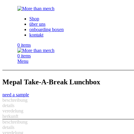
Shop
über uns
onboarding boxen
kontakt
0
items
0
items
Menu
Mepal Take-A-Break Lunchbox
need a sample
beschreibung
details
veredelung
herkunft
beschreibung
details
veredelung