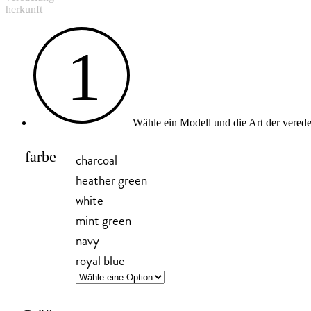
herkunft
1
Wähle ein Modell und die Art der vered
farbe
charcoal
heather green
white
mint green
navy
royal blue