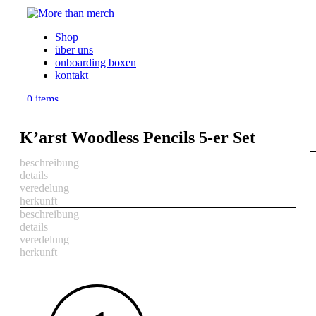
Shop
über uns
onboarding boxen
kontakt
0
items
0
items
K’arst Woodless Pencils 5-er Set
Menu
beschreibung
details
veredelung
herkunft
beschreibung
details
veredelung
herkunft