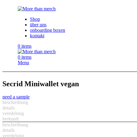
Shop
über uns
onboarding boxen
kontakt
0
items
0
items
Menu
Secrid Miniwallet vegan
need a sample
beschreibung
details
veredelung
herkunft
beschreibung
details
veredelung