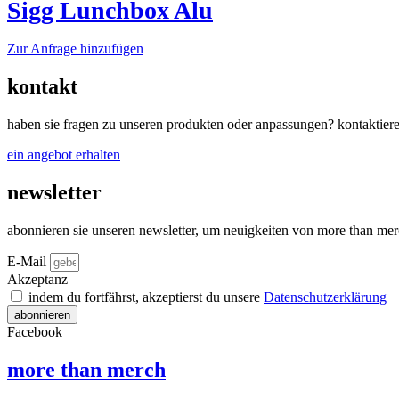
Varianten
Sigg Lunchbox Alu
Produktseite
auf.
gewählt
Die
werden
Dieses
Zur Anfrage hinzufügen
Optionen
Produkt
können
weist
auf
kontakt
mehrere
der
Varianten
Produktseite
haben sie fragen zu unseren produkten oder anpassungen? kontaktiere
auf.
gewählt
Die
werden
ein angebot erhalten
Optionen
können
newsletter
auf
der
Produktseite
abonnieren sie unseren newsletter, um neuigkeiten von more than mer
gewählt
werden
E-Mail
Akzeptanz
indem du fortfährst, akzeptierst du unsere
Datenschutz­erklärung
abonnieren
Facebook
more than merch