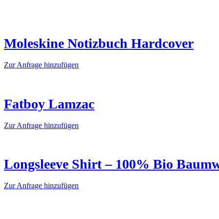
Moleskine Notizbuch Hardcover
Dieses
Zur Anfrage hinzufügen
Produkt
weist
mehrere
Varianten
Fatboy Lamzac
auf.
Die
Dieses
Zur Anfrage hinzufügen
Optionen
Produkt
können
weist
auf
mehrere
der
Varianten
Longsleeve Shirt – 100% Bio Baumw
Produktseite
auf.
gewählt
Die
werden
Dieses
Zur Anfrage hinzufügen
Optionen
Produkt
können
weist
auf
mehrere
der