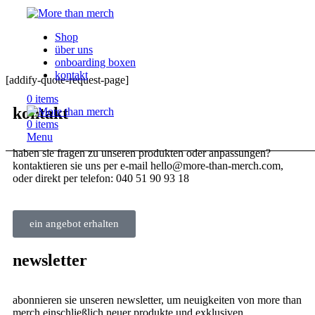
Shop
über uns
onboarding boxen
kontakt
[addify-quote-request-page]
0
items
kontakt
0
items
Menu
haben sie fragen zu unseren produkten oder anpassungen?
kontaktieren sie uns per e-mail hello@more-than-merch.com,
oder direkt per telefon: 040 51 90 93 18
ein angebot erhalten
newsletter
abonnieren sie unseren newsletter, um neuigkeiten von more than
merch einschließlich neuer produkte und exklusiven